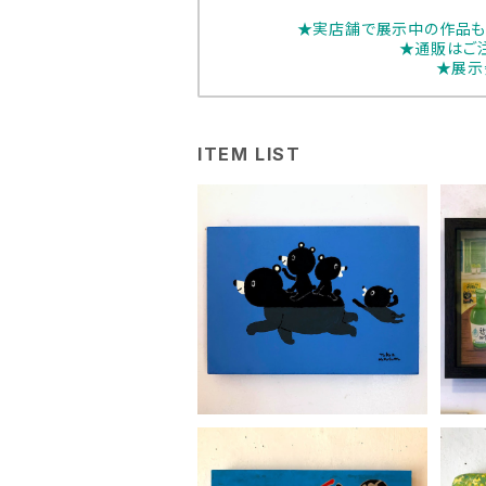
★実店舗で展示中の作品も
★通販はご
★展示
ITEM LIST
中川貴雄「スイスイスイミン
七
グ」
¥22,000