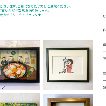
ございます。ご覧になりたい方はご連絡ください。
注文いただき次第お送り致します。
会カテゴリーからチェック★
C
條初江「タンバムのチゲ
いざわ直子「 ふわふわ」
あ
鍋」
¥35,200
¥6,600
a
M
P