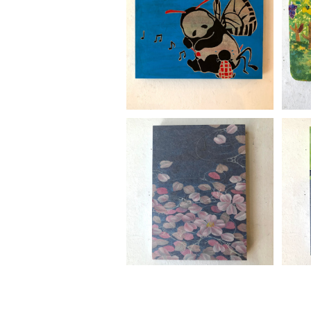
足立真人「リーリー泣き虫」
¥16,500
藤本麻野子「 らくらく」NO.2
藤本
¥22,000