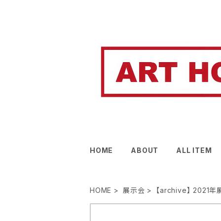
HOME
ABOUT
ALL ITEM
HOME
展示会
【archive】 2021