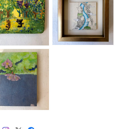
H@L「くねくね」
堀としかず「くねくね」
じ
¥29,700
¥22,000
酒
イ
井
イ
麻野子「 らくらく」NO.1
A
¥22,000
ア
ま
E
う
お
A