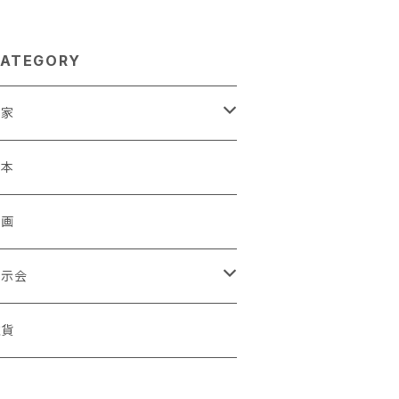
ATEGORY
作家
蒼川わか
絵本
きやまりか
原画
shika
展示会
足立真人
ori / Kosamu.An 「トトニョロ 初展」
雑貨
有村はじめ
ORT vol.1