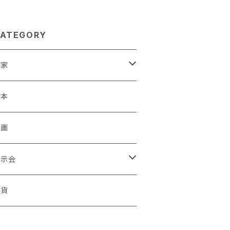
ATEGORY
作家
蒼川わか
絵本
きやまりか
原画
shika
展示会
足立真人
ori / Kosamu.An 「トトニョロ 初展」
雑貨
有村はじめ
ORT vol.1