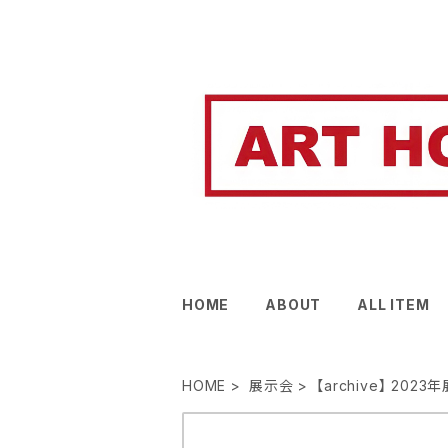
HOME
ABOUT
ALL ITEM
HOME
展示会
【archive】 202