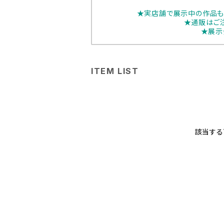
★実店舗で展示中の作品も
★通販はご
★展示
ITEM LIST
該当する