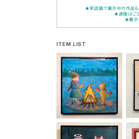
★実店舗で展示中の作品も
★通販はご
★展示
ITEM LIST
MIL「たきびほかほか」
¥33,000