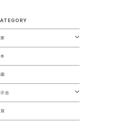
ATEGORY
作家
蒼川わか
絵本
きやまりか
原画
shika
展示会
足立真人
ori / Kosamu.An 「トトニョロ 初展」
雑貨
有村はじめ
ORT vol.1