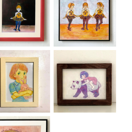
MIL「ひとり」
MIL「みんなといっしょ」
じ
¥19,800
¥33,000
酒
イ
井
イ
MIL「だっこ」
MIL「パンダにのる」
A
¥8,800
¥8,800
ア
ま
E
う
お
A