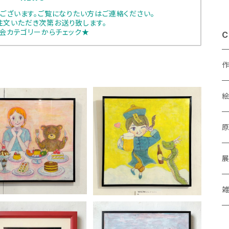
ございます。ご覧になりたい方はご連絡ください。
注文いただき次第お送り致します。
会カテゴリーからチェック★
C
MIL「気分わくわく」
MIL 「微酔麦酒娘 (ほろよ
あ
いびーるっこ)」
¥38,500
¥33,000
a
M
P