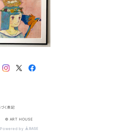
MIL「と・び・ま・す」
井
¥30,800
お
お
お
「
「
A
づく表記
じ
© ART HOUSE
Powered by
に