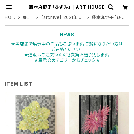
藤本麻野子「ひずみ」 | ART HOUSE
HOM
展示
【archive】 2021年展
藤本麻野子「ひず
E
会
示会
み」
NEWS
★実店舗で展示中の作品もございます。ご覧になりたい方は
ご連絡ください。
★通販はご注文いただき次第お送り致します。
★展示会カテゴリーからチェック★
ITEM LIST