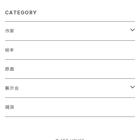
CATEGORY
作家
蒼川わか
絵本
あきやまりか
原画
ashika
展示会
足立真人
Mori / Kosamu.An 「トトニョロ 初展」
雑貨
有村はじめ
PORT vol.1