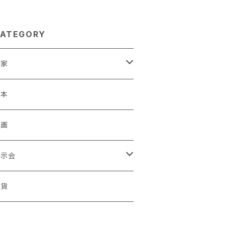
ATEGORY
作家
蒼川わか
絵本
きやまりか
原画
shika
展示会
足立真人
ori / Kosamu.An 「トトニョロ 初展」
雑貨
有村はじめ
ORT vol.1