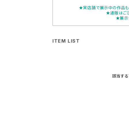
★実店舗で展示中の作品も
★通販はご
★展示
ITEM LIST
該当する