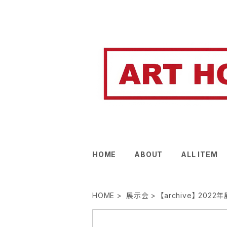
HOME
ABOUT
ALL ITEM
HOME
展示会
【archive】 202