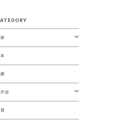
ATEGORY
作家
蒼川わか
絵本
きやまりか
原画
shika
展示会
足立真人
ori / Kosamu.An 「トトニョロ 初展」
雑貨
有村はじめ
ORT vol.1