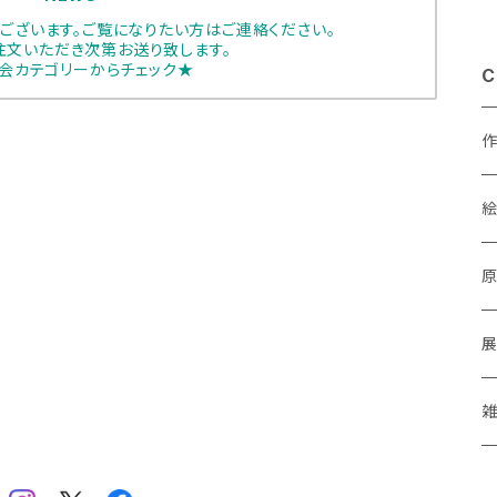
ございます。ご覧になりたい方はご連絡ください。
注文いただき次第お送り致します。
会カテゴリーからチェック★
C
あ
a
M
P