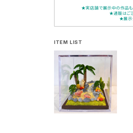
★実店舗で展示中の作品も
★通販はご
★展示
ITEM LIST
tococoro「がぶがぶのめ
る泉」
¥7,700