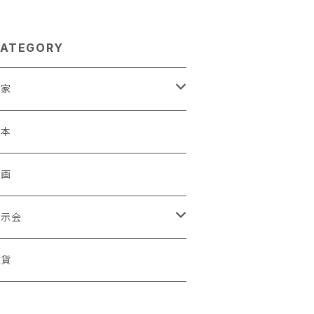
ATEGORY
作家
蒼川わか
絵本
きやまりか
原画
shika
展示会
足立真人
ori / Kosamu.An 「トトニョロ 初展」
雑貨
有村はじめ
ORT vol.1