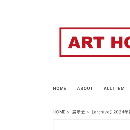
HOME
ABOUT
ALL ITEM
HOME
展示会
【archive】 202