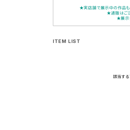
★実店舗で展示中の作品も
★通販はご
★展示
ITEM LIST
該当する