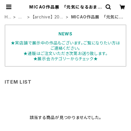
MICAO作品展 「元気になるおまじ
ない」 | ART HOUSE
HO
展
【archive】 202
MICAO作品展 「元気にな
ME
示
4年展示会
るおまじない」
会
NEWS
★実店舗で展示中の作品もございます。ご覧になりたい方は
ご連絡ください。
★通販はご注文いただき次第お送り致します。
★展示会カテゴリーからチェック★
ITEM LIST
該当する商品が見つかりませんでした。