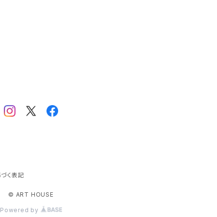
じ
酒
イ
井
イ
A
ア
ま
E
づく表記
う
© ART HOUSE
お
A
Powered by