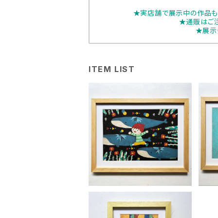
★実店舗で展示中の作品も
★通販はご
★展示
ITEM LIST
にしあみれお「願ったから叶
に
えるのさ」
¥32,000