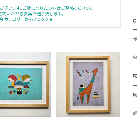
ございます。ご覧になりたい方はご連絡ください。
注文いただき次第お送り致します。
会カテゴリーからチェック★
C
しあみれお「ゆっくりゆっ
にしあみれお「ぼんやりタイ
あ
くりね」
ム」
¥27,000
¥24,000
a
M
P