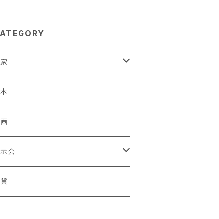
ATEGORY
作家
蒼川わか
絵本
きやまりか
原画
shika
展示会
足立真人
ori / Kosamu.An 「トトニョロ 初展」
雑貨
有村はじめ
ORT vol.1