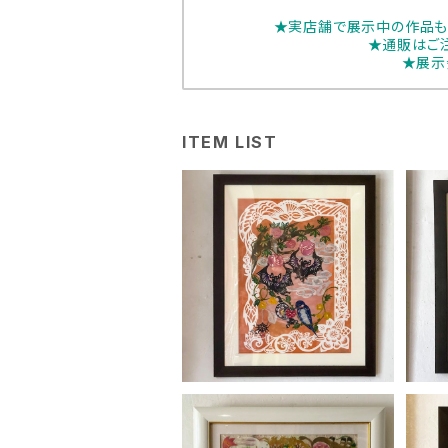
★実店舗で展示中の作品も
★通販はご
★展示
ITEM LIST
谷田有似「いちご好き」
¥84,700