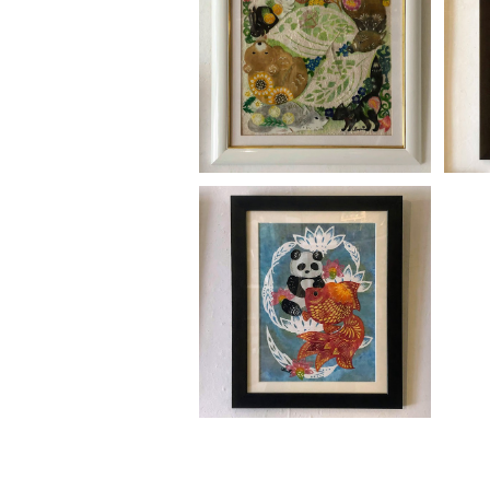
谷田有似「葉っぱの思い出
谷
①」
¥44,000
谷田有似「癒」
¥49,500