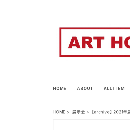
HOME
ABOUT
ALL ITEM
HOME
展示会
【archive】 2021