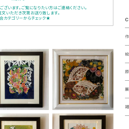
ございます。ご覧になりたい方はご連絡ください。
注文いただき次第お送り致します。
会カテゴリーからチェック★
C
谷田有似「魚月夜」
谷田有似「葉っぱの思い出
あ
②」
¥49,500
¥44,000
a
M
P