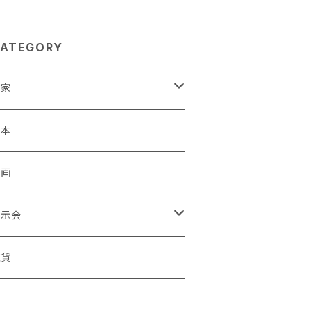
ATEGORY
作家
蒼川わか
絵本
きやまりか
原画
shika
展示会
足立真人
ori / Kosamu.An 「トトニョロ 初展」
雑貨
有村はじめ
ORT vol.1