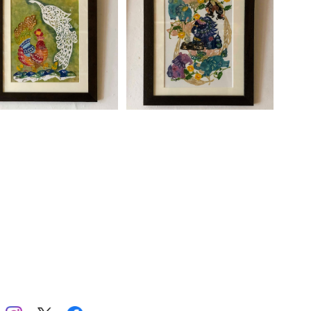
田有似「帰り道の遊び」
谷田有似「夢学」
じ
¥41,800
¥55,000
酒
イ
井
イ
A
ア
ま
E
う
お
A