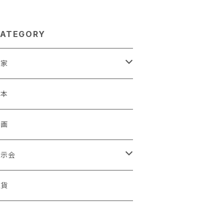
ATEGORY
作家
蒼川わか
絵本
きやまりか
原画
shika
展示会
足立真人
ori / Kosamu.An 「トトニョロ 初展」
雑貨
有村はじめ
ORT vol.1