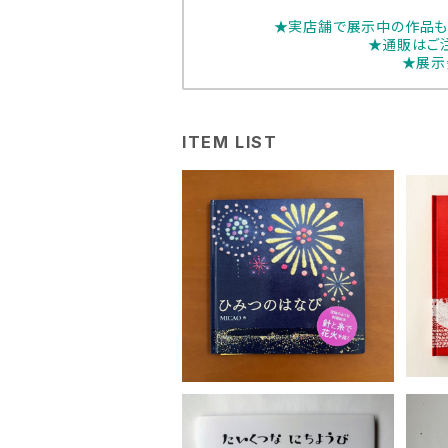
★実店舗で展示中の作品も
★通販はご
★展示
ITEM LIST
MICAO 絵本「ひみつのは
MI
なび」
¥1,100