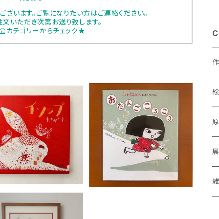
ございます。ご覧になりたい方はご連絡ください。
注文いただき次第お送り致します。
会カテゴリーからチェック★
C
CAO 絵本「イソップもの
MICAO 絵本「おだんごころ
あ
がたり」
ころ」
¥3,700
¥1,870
a
M
P