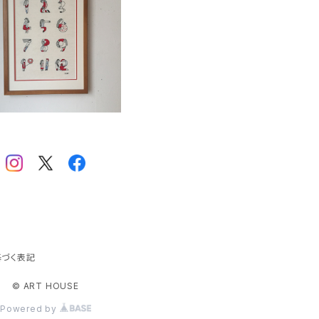
MICAO「１ダース」
じ
¥77,000
酒
イ
井
イ
A
ア
ま
E
づく表記
う
© ART HOUSE
お
A
Powered by