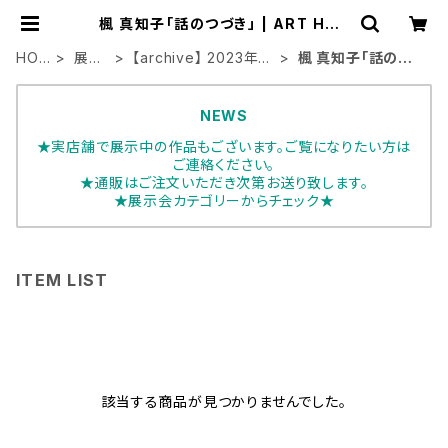
楓 真知子「話のつづき」 | ART HOU
SE
HO
展示
【archive】 2023年展
楓 真知子「話のつ
ME
会
示会
づき」
NEWS
★実店舗で展示中の作品もございます。ご覧になりたい方は
ご連絡ください。
★通販はご注文いただき次第お送り致します。
★展示会カテゴリーからチェック★
ITEM LIST
該当する商品が見つかりませんでした。