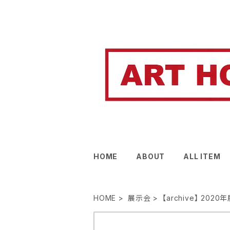
HOME
ABOUT
ALL ITEM
HOME
展示会
【archive】 202