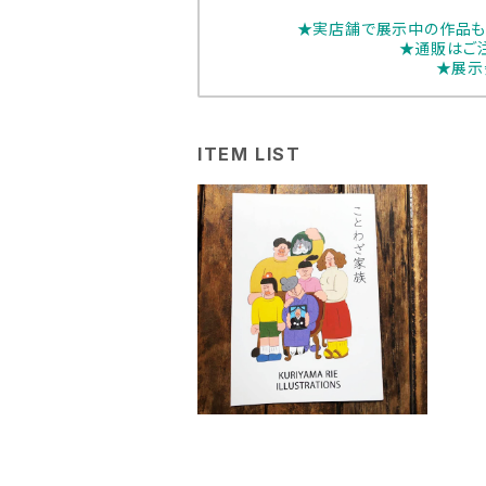
★実店舗で展示中の作品も
★通販はご
★展示
ITEM LIST
SOLD OUT
栗山リエ「ことわざ家族BO
OK」
¥840