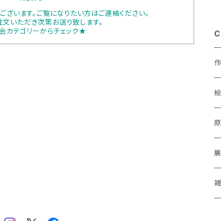
ございます。ご覧になりたい方はご連絡ください。
注文いただき次第お送り致します。
会カテゴリーからチェック★
C
あ
a
M
P