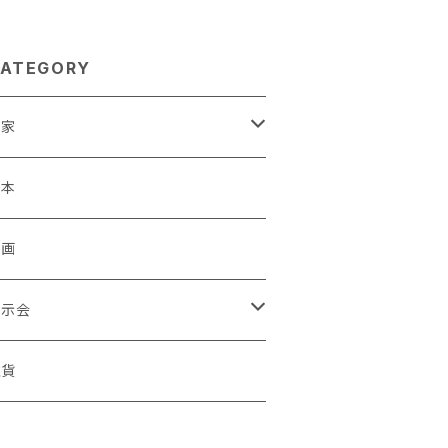
ATEGORY
作家
蒼川わか
絵本
きやまりか
原画
shika
展示会
足立真人
ori / Kosamu.An 「トトニョロ 初展」
雑貨
有村はじめ
ORT vol.1