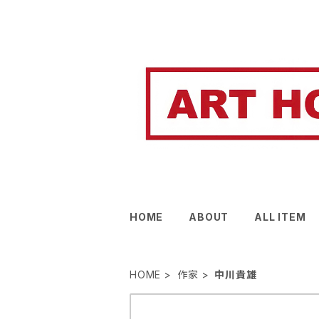
HOME
ABOUT
ALL ITEM
HOME
作家
中川貴雄