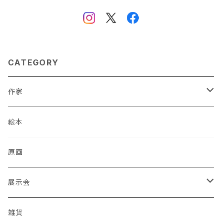
CATEGORY
作家
蒼川わか
絵本
あきやまりか
原画
ashika
展示会
足立真人
Mori / Kosamu.An 「トトニョロ 初展」
雑貨