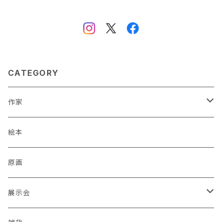
CATEGORY
作家
蒼川わか
絵本
あきやまりか
原画
ashika
展示会