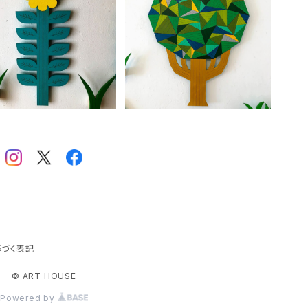
ukumaru「黄色い花」
nukumaru「木」
じ
¥8,800
¥19,800
酒
イ
井
イ
A
ア
ま
E
づく表記
う
© ART HOUSE
お
A
Powered by