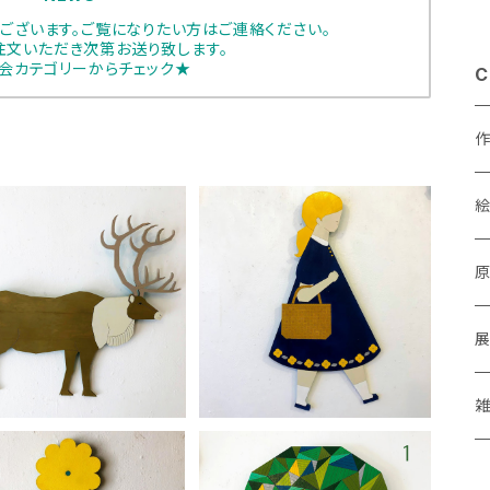
ございます。ご覧になりたい方はご連絡ください。
注文いただき次第お送り致します。
会カテゴリーからチェック★
C
nukumaru「トナカイ」
nukumaru「オンナノコ」
あ
¥9,900
¥13,200
a
M
P