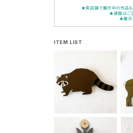
★実店舗で展示中の作品も
★通販はご
★展示
ITEM LIST
nukumaru「アライグマ」
¥6,600