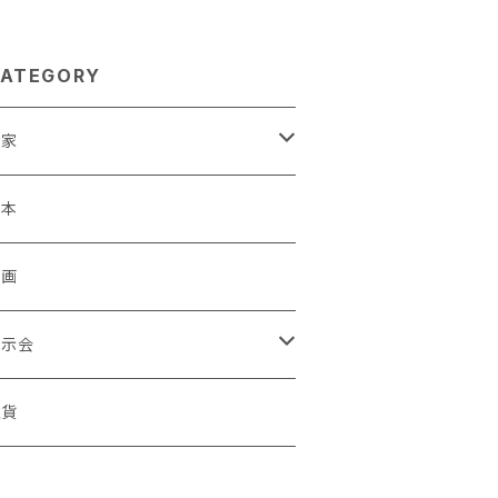
ATEGORY
作家
蒼川わか
絵本
きやまりか
原画
shika
展示会
足立真人
ori / Kosamu.An 「トトニョロ 初展」
雑貨
有村はじめ
ORT vol.1