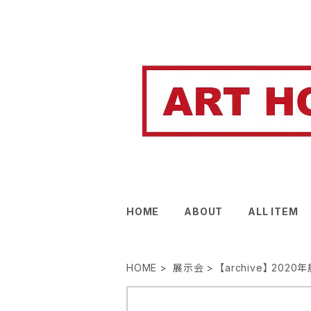
HOME
ABOUT
ALL ITEM
HOME
展示会
【archive】 202