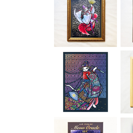
猫屋芳樹堂「ふみわけて
猫
雪にまようや 猫の恋 」
¥33,000
猫屋芳樹堂「猫の恋やむとき
閨の朧月」
¥44,000