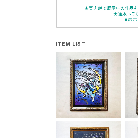
★実店舗で展示中の作品も
★通販はご
★展示
ITEM LIST
猫屋芳樹堂「猫も聞け杓子
猫
も是へ時鳥 」
¥33,000