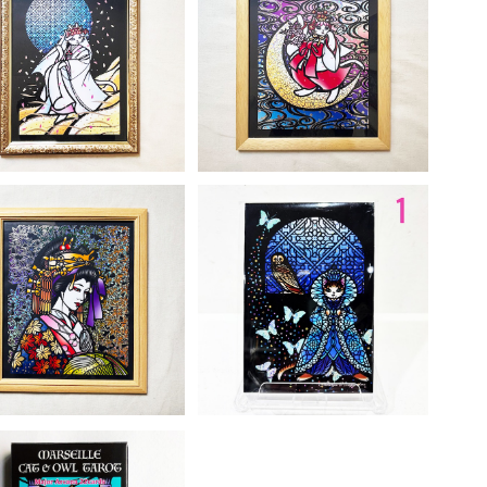
屋芳樹堂「振袖を着せて
猫屋芳樹堂「うちのチヨが
やりたや 猫の妻」
隣のタマを待つ夜かな」
じ
¥33,000
¥29,700
酒
イ
井
イ
猫屋芳樹堂「夕霧大夫」
猫屋芳樹堂「アクリルパネ
A
ル」
¥19,800
¥2,200
ア
ま
E
う
お
A