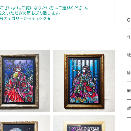
ございます。ご覧になりたい方はご連絡ください。
注文いただき次第お送り致します。
会カテゴリーからチェック★
C
屋芳樹堂「紅梅の咲くより
猫屋芳樹堂「声たてぬ時が
あ
猫の静かなり」
別れぞ猫の恋」
¥44,000
¥38,500
a
M
P