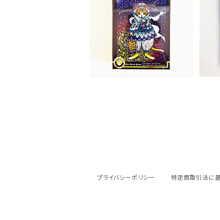
猫屋芳樹堂「ミャオ・オラク
猫
ルDXカード」
の
¥3,300
プライバシーポリシー
特定商取引法に基