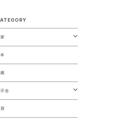
ATEGORY
作家
蒼川わか
絵本
きやまりか
原画
shika
展示会
足立真人
ori / Kosamu.An 「トトニョロ 初展」
雑貨
有村はじめ
ORT vol.1