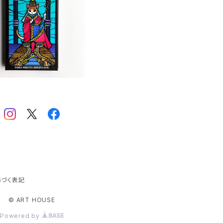
屋芳樹堂「ネコとフクロウ
タロットカード」大判サイ
井
¥2,200
ズ
お
お
お
「
「
A
づく表記
じ
© ART HOUSE
Powered by
に