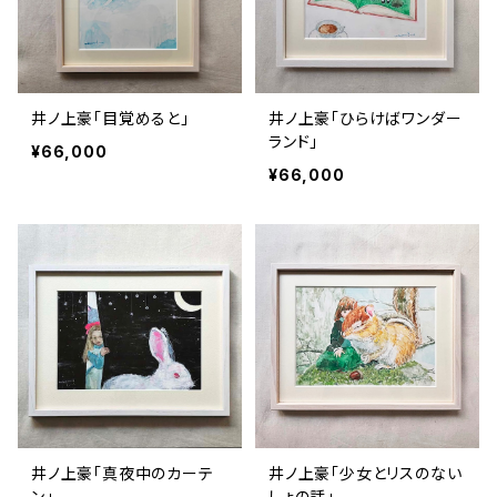
井ノ上豪「目覚めると」
井ノ上豪「ひらけばワンダー
ランド」
¥66,000
¥66,000
井ノ上豪「真夜中のカーテ
井ノ上豪「少女とリスのない
ン」
しょの話」