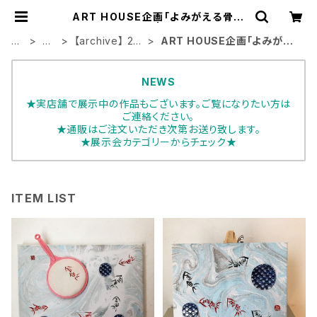
ART HOUSE企画「よみがえる骨董
たち -祭り-」 | ART HOUSE
H
展
【archive】 20
ART HOUSE企画「よみがえ
O
示
20年展示会
る骨董たち -祭り-」
M
会
NEWS
E
★実店舗で展示中の作品もございます。ご覧になりたい方は
ご連絡ください。
★通販はご注文いただき次第お送り致します。
★展示会カテゴリーからチェック★
ITEM LIST