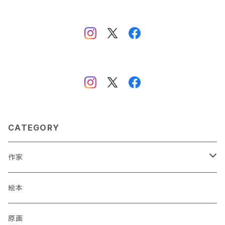
CATEGORY
作家
蒼川わか
絵本
あきやまりか
原画