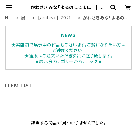
かわさきみな「よるのしじまに｣ | AR
T HOUSE
HO
展示
【archive】 2021年
かわさきみな「よるのし
ME
会
展示会
じまに｣
NEWS
★実店舗で展示中の作品もございます。ご覧になりたい方は
ご連絡ください。
★通販はご注文いただき次第お送り致します。
★展示会カテゴリーからチェック★
ITEM LIST
該当する商品が見つかりませんでした。