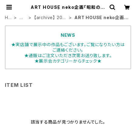
ART HOUSE neko企画「昭和の猫
たち｣ | ART HOUSE
HO
展
【archive】 202
ART HOUSE neko企画
ME
示
3年展示会
「昭和の猫たち｣
会
NEWS
★実店舗で展示中の作品もございます。ご覧になりたい方は
ご連絡ください。
★通販はご注文いただき次第お送り致します。
★展示会カテゴリーからチェック★
ITEM LIST
該当する商品が見つかりませんでした。