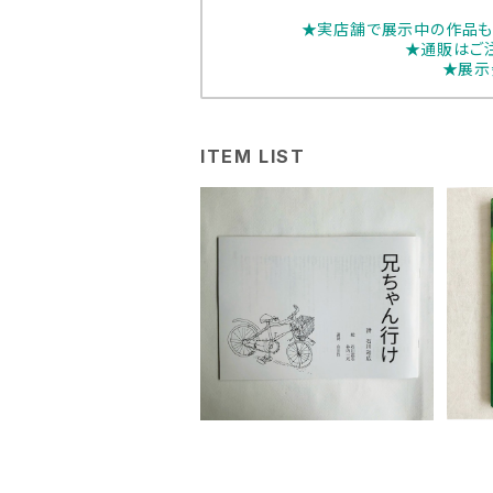
★実店舗で展示中の作品も
★通販はご
★展示
ITEM LIST
石川和広 「兄ちゃん行け 」
石
¥1,650