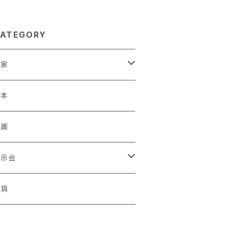
ATEGORY
作家
蒼川わか
絵本
きやまりか
原画
shika
展示会
足立真人
ori / Kosamu.An 「トトニョロ 初展」
雑貨
有村はじめ
ORT vol.1