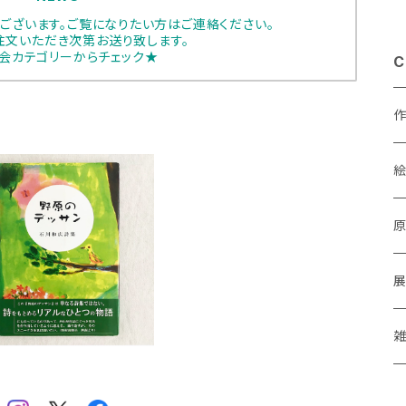
ございます。ご覧になりたい方はご連絡ください。
注文いただき次第お送り致します。
会カテゴリーからチェック★
C
SOLD OUT
あ
川和広「野原のデッサン 」
¥1,650
a
M
P