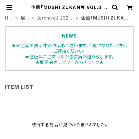
企画「MUSHI ZUKAN展 VOL.3」 |
ART HOUSE
HO
展
【archive】 2023
企画「MUSHI ZUKAN
ME
示
年展示会
展 VOL.3」
会
NEWS
★実店舗で展示中の作品もございます。ご覧になりたい方は
ご連絡ください。
★通販はご注文いただき次第お送り致します。
★展示会カテゴリーからチェック★
ITEM LIST
該当する商品が見つかりませんでした。