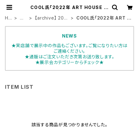
COOL氏「2022年 ART HOUSE 個
展 」 | ART HOUSE
HO
展
【archive】 202
COOL氏「2022年 ART H
ME
示
2年展示会
OUSE 個展 」
会
NEWS
★実店舗で展示中の作品もございます。ご覧になりたい方は
ご連絡ください。
★通販はご注文いただき次第お送り致します。
★展示会カテゴリーからチェック★
ITEM LIST
該当する商品が見つかりませんでした。