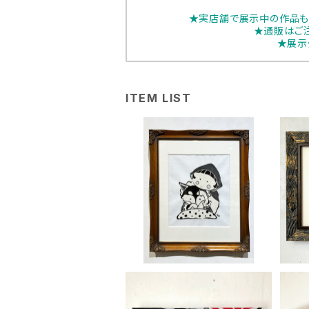
★実店舗で展示中の作品も
★通販はご
★展示
ITEM LIST
足立真人「まじまじ見る」
¥16,500