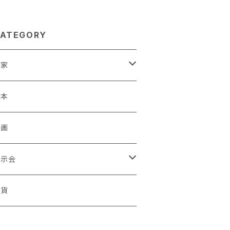
ATEGORY
作家
蒼川わか
絵本
きやまりか
原画
shika
展示会
足立真人
ori / Kosamu.An 「トトニョロ 初展」
雑貨
有村はじめ
ORT vol.1