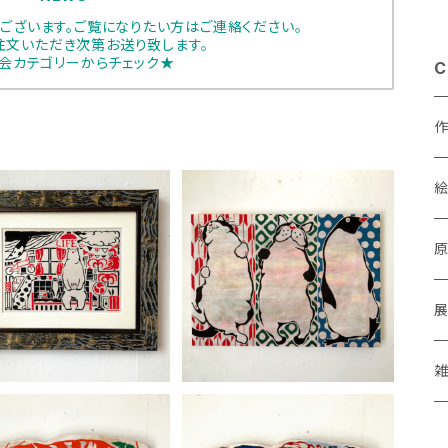
ございます。ご覧になりたい方はご連絡ください。
注文いただき次第お送り致します。
会カテゴリーからチェック★
C
足立真人「NEW LIFE」
足立真人「おなか ｣
あ
¥39,300
¥33,000
a
M
P