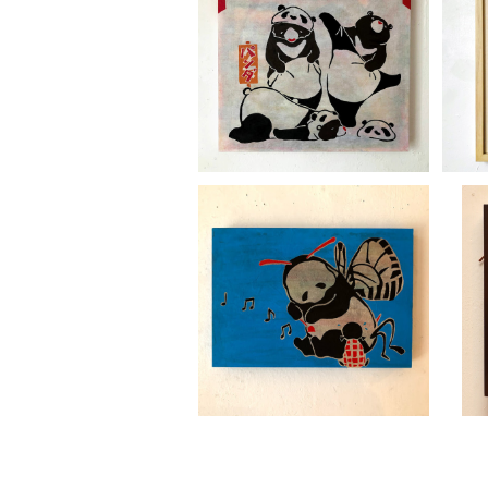
足立真人「パンダになりた
いクマ ｣
¥30,800
足立真人「リーリー泣き虫」
¥16,500