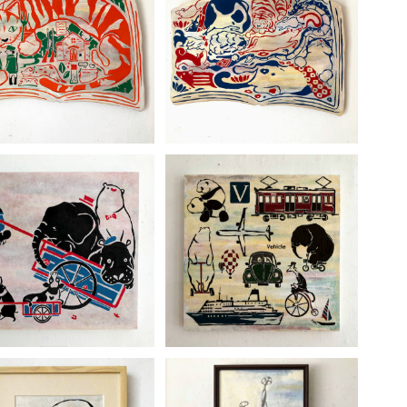
立真人「注文が多すぎる」
足立真人「猫が寝ている間
に ｣
じ
¥44,000
¥44,000
酒
イ
井
SOLD OUT
イ
足立真人「Vehicle 」
A
立真人「 Mamma mia
¥44,000
Can't move ｣
ア
¥33,000
ま
E
う
お
A