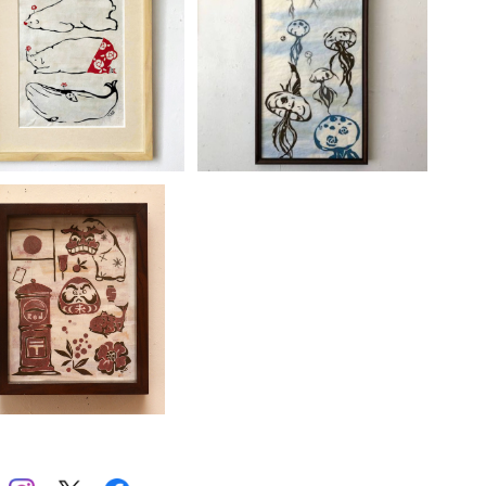
足立真人「寝そべる」
足立真人「海月」
井
¥33,000
¥22,000
お
お
お
「
足立真人 RED
「
¥16,500
A
じ
に