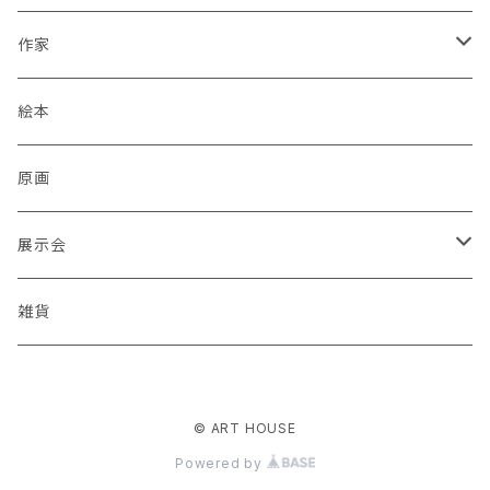
作家
蒼川わか
絵本
あきやまりか
原画
ashika
展示会
足立真人
Mori / Kosamu.An 「トトニョロ 初展」
雑貨
有村はじめ
PORT vol.1
© ART HOUSE
いざわ直子
じぇに 個展 「厳冬から新緑まで」
Powered by