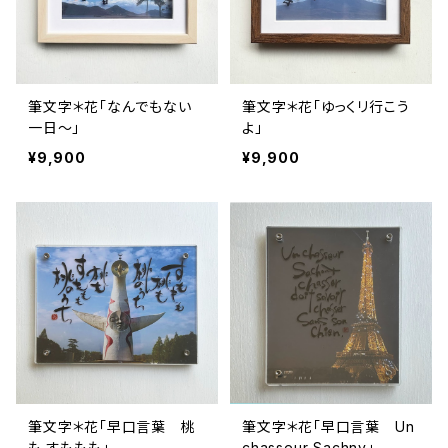
筆文字＊花「なんでもない
筆文字＊花「ゆっくリ行こう
一日～」
よ」
¥9,900
¥9,900
筆文字＊花「早口言葉 桃
筆文字＊花「早口言葉 Un
も すももも」
chasseur Sachny」