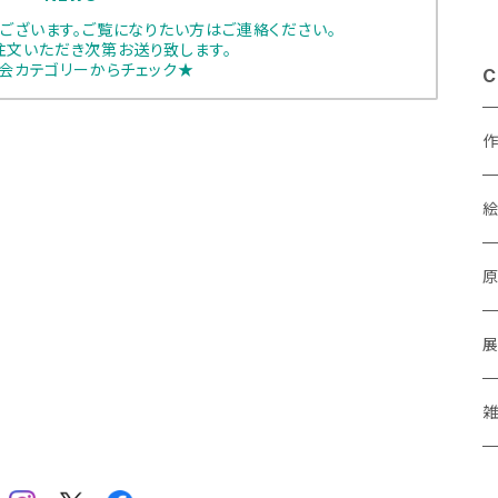
ございます。ご覧になりたい方はご連絡ください。
注文いただき次第お送り致します。
会カテゴリーからチェック★
C
あ
a
M
P