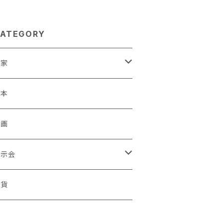
ATEGORY
作家
蒼川わか
絵本
きやまりか
原画
shika
展示会
足立真人
ori / Kosamu.An 「トトニョロ 初展」
雑貨
有村はじめ
ORT vol.1