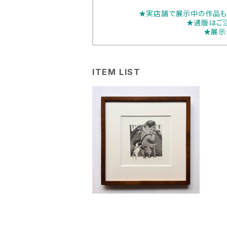
★実店舗で展示中の作品も
★通販はご
★展示
ITEM LIST
大越順子「きゅっと抱きしめ
る」
¥25,000