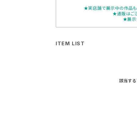
★実店舗で展示中の作品も
★通販はご
★展示
ITEM LIST
該当する