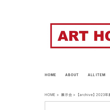
HOME
ABOUT
ALL ITEM
HOME
展示会
【archive】 202