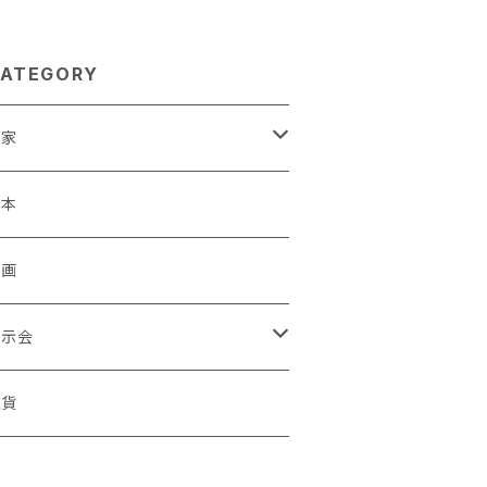
ATEGORY
作家
蒼川わか
絵本
きやまりか
原画
shika
展示会
足立真人
ori / Kosamu.An 「トトニョロ 初展」
雑貨
有村はじめ
ORT vol.1