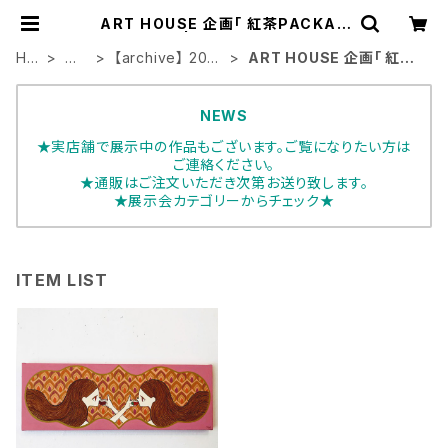
ART HOUSE 企画「 紅茶PACKAG
E 」 | ART HOUSE
HO
展
【archive】 2021
ART HOUSE 企画「 紅茶
ME
示
年展示会
PACKAGE 」
会
NEWS
★実店舗で展示中の作品もございます。ご覧になりたい方は
ご連絡ください。
★通販はご注文いただき次第お送り致します。
★展示会カテゴリーからチェック★
ITEM LIST