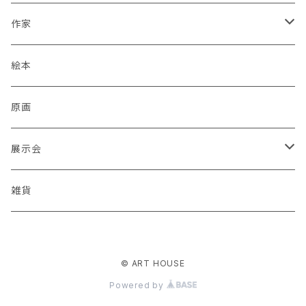
作家
蒼川わか
絵本
あきやまりか
原画
ashika
展示会
足立真人
Mori / Kosamu.An 「トトニョロ 初展」
雑貨
有村はじめ
PORT vol.1
© ART HOUSE
いざわ直子
じぇに 個展 「厳冬から新緑まで」
Powered by