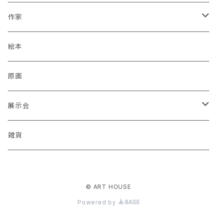
作家
蒼川わか
絵本
あきやまりか
原画
ashika
展示会
足立真人
Mori / Kosamu.An 「トトニョロ 初展」
雑貨
有村はじめ
PORT vol.1
© ART HOUSE
いざわ直子
じぇに 個展 「厳冬から新緑まで」
Powered by