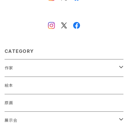
CATEGORY
作家
蒼川わか
絵本
あきやまりか
原画
ashika
展示会