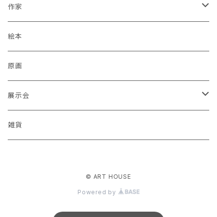
作家
蒼川わか
絵本
あきやまりか
原画
ashika
展示会
足立真人
Mori / Kosamu.An 「トトニョロ 初展」
雑貨
有村はじめ
PORT vol.1
© ART HOUSE
いざわ直子
じぇに 個展 「厳冬から新緑まで」
Powered by
石川武志
酒巻恵 「スーパーゆっくりマン」絵本原画展