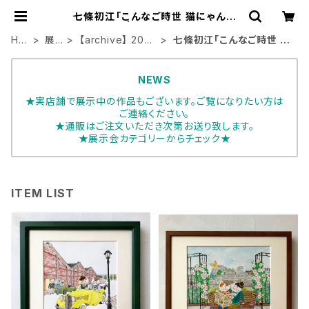
七條初江「こんなご時世 猫にゃんで
す｣ | ART HOUSE
HO
展
【archive】 2021
七條初江「こんなご時世 猫
ME
示
年展示会
にゃんです｣
会
NEWS
★実店舗で展示中の作品もございます。ご覧になりたい方は
ご連絡ください。
★通販はご注文いただき次第お送り致します。
★展示会カテゴリーからチェック★
ITEM LIST