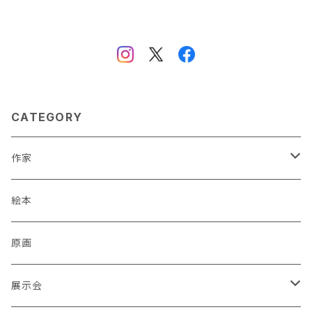
CATEGORY
作家
蒼川わか
絵本
あきやまりか
原画
ashika
展示会