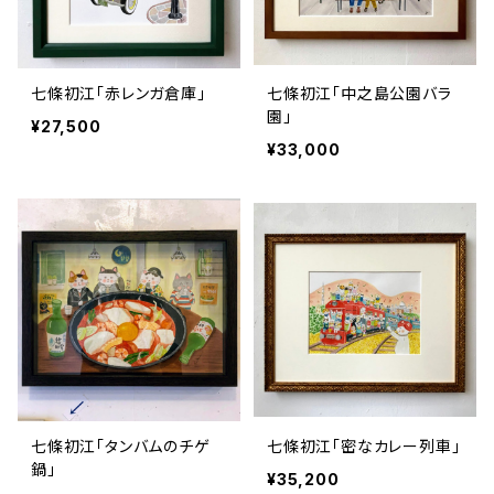
七條初江「赤レンガ倉庫」
七條初江「中之島公園バラ
園」
¥27,500
¥33,000
七條初江「タンバムのチゲ
七條初江「密なカレー列車」
鍋」
¥35,200