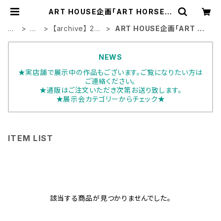
ART HOUSE企画「ART HORSE V
ol.5」馬展 | ART HOUSE
H
展
【archive】 202
ART HOUSE企画「ART HO
O
示
0年展示会
RSE Vol.5」馬展
ME
会
NEWS
★実店舗で展示中の作品もございます。ご覧になりたい方は
ご連絡ください。
★通販はご注文いただき次第お送り致します。
★展示会カテゴリーからチェック★
ITEM LIST
該当する商品が見つかりませんでした。