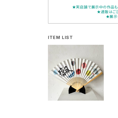
★実店舗で展示中の作品も
★通販はご
★展示
ITEM LIST
筆文字＊花 扇子「金魚
涼風・夕涼み‣夏祭・夏空」
¥6,600