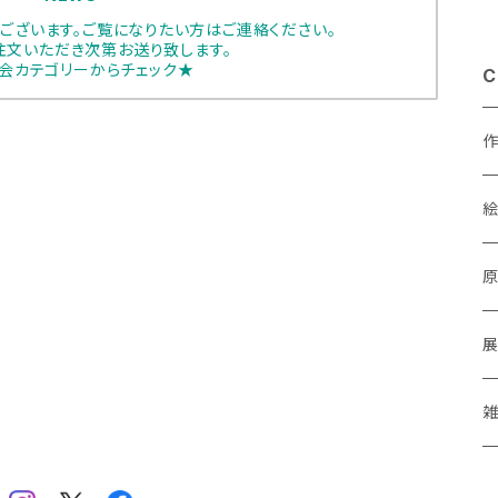
ございます。ご覧になりたい方はご連絡ください。
注文いただき次第お送り致します。
会カテゴリーからチェック★
C
あ
a
M
P