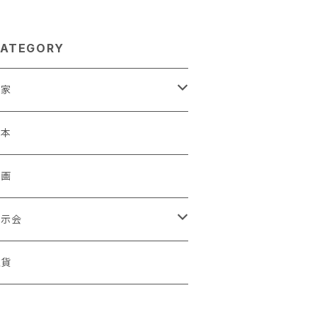
ATEGORY
作家
蒼川わか
絵本
きやまりか
原画
shika
展示会
足立真人
ori / Kosamu.An 「トトニョロ 初展」
雑貨
有村はじめ
ORT vol.1