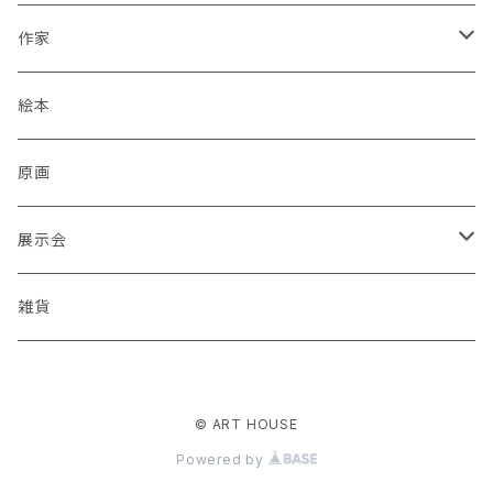
作家
蒼川わか
絵本
あきやまりか
原画
ashika
展示会
足立真人
Mori / Kosamu.An 「トトニョロ 初展」
雑貨
有村はじめ
PORT vol.1
© ART HOUSE
いざわ直子
じぇに 個展 「厳冬から新緑まで」
Powered by