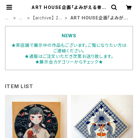
ART HOUSE企画「よみがえる骨董
たち VOL.4」 | ART HOUSE
H
展
【archive】 20
ART HOUSE企画「よみがえ
O
示
21年展示会
る骨董たち VOL.4」
ME
会
NEWS
★実店舗で展示中の作品もございます。ご覧になりたい方は
ご連絡ください。
★通販はご注文いただき次第お送り致します。
★展示会カテゴリーからチェック★
ITEM LIST