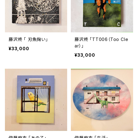
藤沢柊 「 刃魚掬い」
藤沢柊 「TT006（Too Cle
ar）」
¥33,000
¥33,000
伊藤麻衣 「あの子」
伊藤麻衣 「生活」