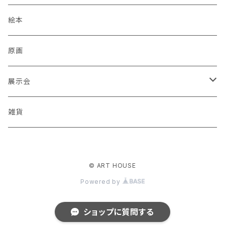
蒼川わか
絵本
あきやまりか
原画
ashika
展示会
足立真人
Mori / Kosamu.An 「トトニョロ 初展」
雑貨
有村はじめ
PORT vol.1
© ART HOUSE
いざわ直子
じぇに 個展 「厳冬から新緑まで」
Powered by
石川武志
酒巻恵 「スーパーゆっくりマン」絵本原画展
ショップに質問する