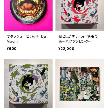
オダッシュ 缶バッチ「Da
堀としかず / hori「快眠の
Moon」
渦〜ハツラツピンク〜 」
¥600
¥22,000