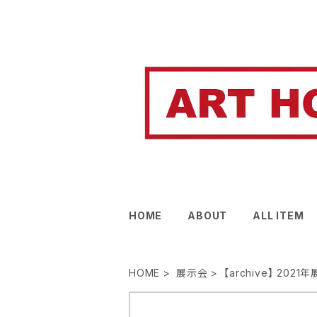
HOME
ABOUT
ALL ITEM
HOME
展示会
【archive】 2021