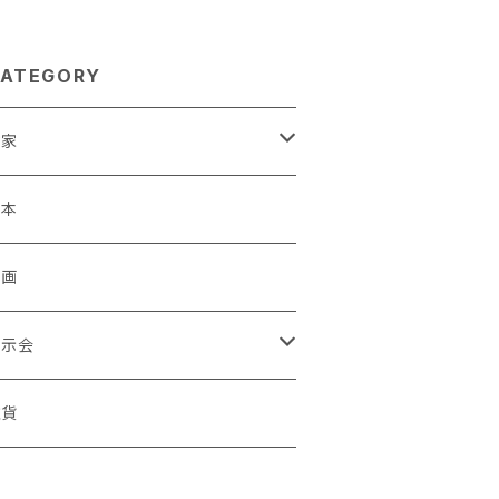
ATEGORY
作家
蒼川わか
絵本
きやまりか
原画
shika
展示会
足立真人
ori / Kosamu.An 「トトニョロ 初展」
雑貨
有村はじめ
ORT vol.1