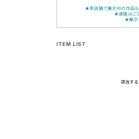
★実店舗で展示中の作品も
★通販はご
★展示
ITEM LIST
該当する