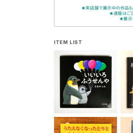
★実店舗で展示中の作品も
★通販はご
★展示
ITEM LIST
たなかしん 絵本「いいいろ
た
ふうせんや」
¥1,430