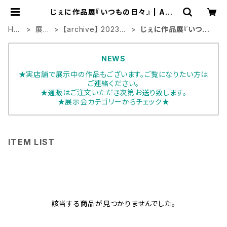
じぇに作品展『いつもの日々』 | ART
HOUSE
HO
展示
【archive】 2023年
じぇに作品展『いつも
ME
会
展示会
の日々』
NEWS
★実店舗で展示中の作品もございます。ご覧になりたい方は
ご連絡ください。
★通販はご注文いただき次第お送り致します。
★展示会カテゴリーからチェック★
ITEM LIST
該当する商品が見つかりませんでした。