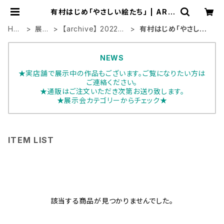
有村はじめ「やさしい絵たち」 | ART
HOUSE
HO
展示
【archive】 2022年
有村はじめ「やさしい
ME
会
展示会
絵たち」
NEWS
★実店舗で展示中の作品もございます。ご覧になりたい方は
ご連絡ください。
★通販はご注文いただき次第お送り致します。
★展示会カテゴリーからチェック★
ITEM LIST
該当する商品が見つかりませんでした。