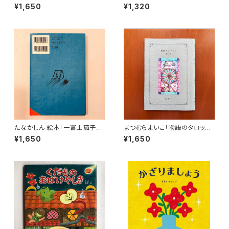
さま」
う」
¥1,650
¥1,320
たなかしん 絵本「一富士茄子牛
まつむらまいこ「物語のタロット
焦げルギー」
ー愚者の旅ー」
¥1,650
¥1,650