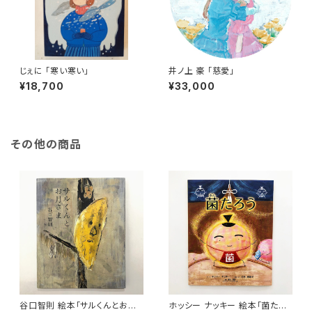
じぇに 「寒い寒い」
井ノ上 豪 「慈愛」
¥18,700
¥33,000
その他の商品
谷口智則 絵本「サルくんとお月
ホッシー ナッキー 絵本「菌たろ