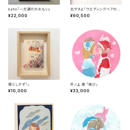
kaho「一方通行のおもい」
北やすよ「ウエディングベアの肖
像」
¥22,000
¥60,500
堀としかず「」
井ノ上 豪 「結び」
¥10,000
¥33,000