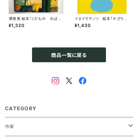
酒巻恵 絵本「くだもの おばけ
イヌイマサノリ 絵本「かざりま
やしき」
しょう」
¥1,320
¥1,430
商品一覧に戻る
CATEGORY
作家