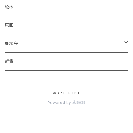
蒼川わか
絵本
あきやまりか
原画
ashika
展示会
足立真人
Mori / Kosamu.An 「トトニョロ 初展」
雑貨
有村はじめ
PORT vol.1
© ART HOUSE
いざわ直子
じぇに 個展 「厳冬から新緑まで」
Powered by
石川武志
酒巻恵 「スーパーゆっくりマン」絵本原画展