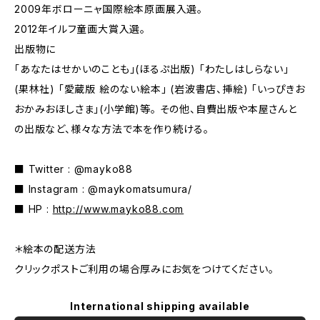
2009年ボローニャ国際絵本原画展入選。
2012年イルフ童画大賞入選。
出版物に
「あなたはせかいのことも」(ほるぷ出版) 「わたしはしらない」
(果林社) 「愛蔵版 絵のない絵本」 (岩波書店、挿絵) 「いっぴきお
おかみおほしさま」(小学館)等。 その他、自費出版や本屋さんと
の出版など、様々な方法で本を作り続ける。
■ Twitter : @mayko88
■ Instagram : @maykomatsumura/
■ HP :
http://www.mayko88.com
＊絵本の配送方法
クリックポストご利用の場合厚みにお気をつけてください。
International shipping available