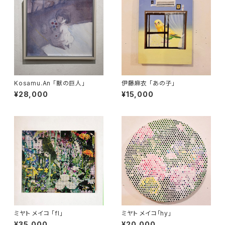
Kosamu.An 「獣の巨人」
伊藤麻衣 「あの子」
¥28,000
¥15,000
ミヤト メイコ 「fl」
ミヤト メイコ「hy」
¥35,000
¥20,000