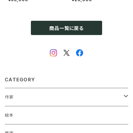
商品一覧に戻る
CATEGORY
作家
蒼川わか
絵本
あきやまりか