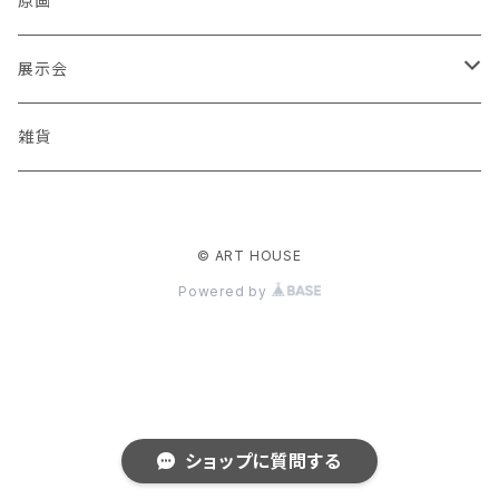
原画
ashika
展示会
足立真人
Mori / Kosamu.An 「トトニョロ 初展」
雑貨
有村はじめ
PORT vol.1
© ART HOUSE
いざわ直子
じぇに 個展 「厳冬から新緑まで」
Powered by
石川武志
酒巻恵 「スーパーゆっくりマン」絵本原画展
イタクラヨウイチ
井ノ上 豪「 ドキドキ」
ショップに質問する
イヌイマサノリ
ART HOUSE新春企画 「オノマトペトライアングル」