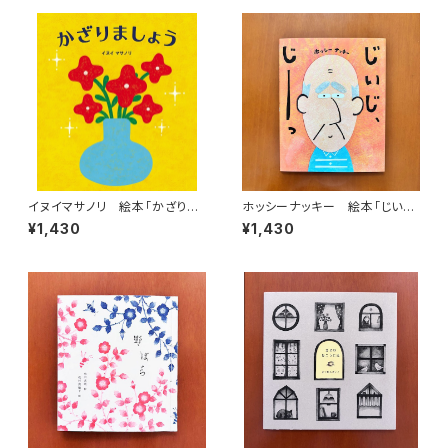
イヌイマサノリ 絵本「かざりま
ホッシーナッキー 絵本「じい
しょう」
じ、じーっ」
¥1,430
¥1,430