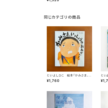
同じカテゴリの商品
とい よしひこ 絵本「かみさま、い
といよしひこ 
っしょうのおねがい！」
きち」
¥1,760
¥1,