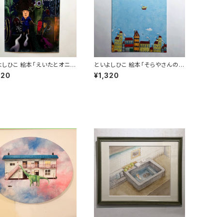
フ
フ
北
と
g
と
有
足
「
吉
イ
t
高
林
絵本「えいたとオニタ
といよしひこ 絵本「そらやさんのお
つまつり」
てんきづくり」
A
「
320
¥1,320
n
ナ
留
と
い
画
j
く
H
M
七
猫
イ
か
m
A
な
k
す
酒
と
く
橋