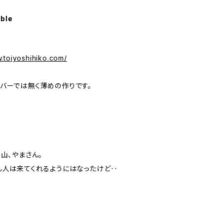
able
井
お
お
w.toiyoshihiko.com/
お
1頁
「
バーでは無く薄めの作りです。
「
山、やまさん。
A
ん人は来てくれるようにはなったけど‥
じ
に