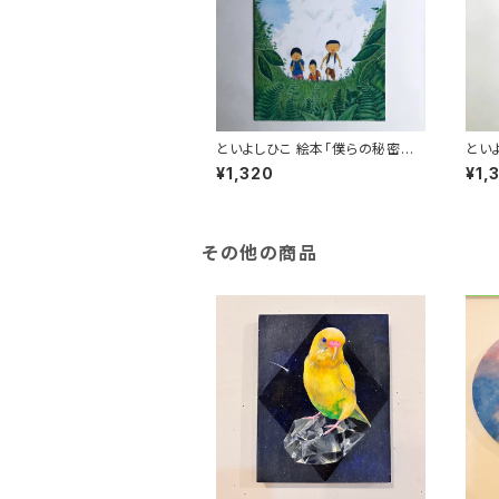
といよしひこ 絵本「僕らの秘密基
といよしひこ 
地」
のな
¥1,320
¥1,
その他の商品