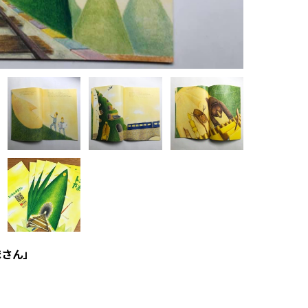
じ
酒
イ
井
イ
A
ア
ま
E
さん」
う
お
A