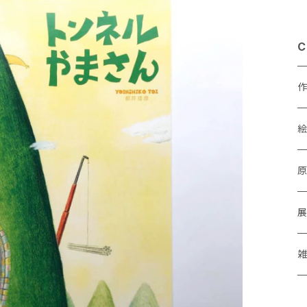
C
あ
a
M
P