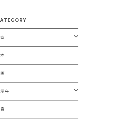
ATEGORY
作家
蒼川わか
絵本
きやまりか
原画
shika
展示会
足立真人
ori / Kosamu.An 「トトニョロ 初展」
雑貨
有村はじめ
ORT vol.1