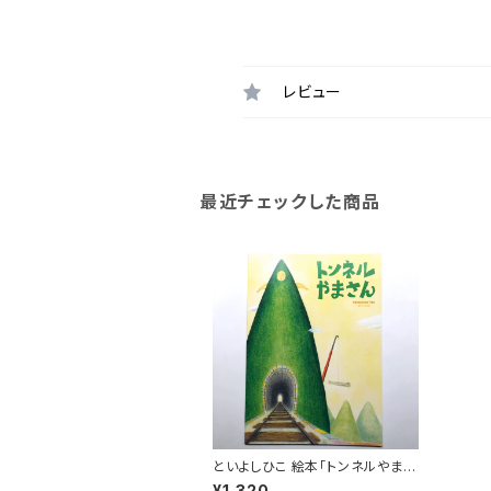
レビュー
最近チェックした商品
といよしひこ 絵本「トンネルやまさ
ん」
¥1,320