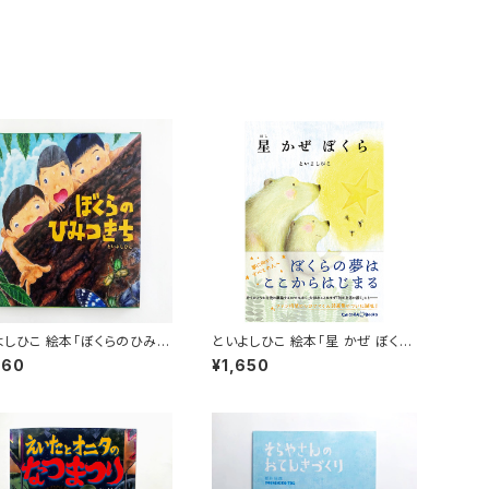
じ
a
堀
4
る
「
C
タ
「
A
猫
堀
「
た
イ
A
フ
有
4
じ
か
A
A
A
尾
は
原
栗
A
C
絵本「ぼくらのひみつ
といよしひこ 絵本「星 かぜ ぼく
企
原
タ
ら」
林
760
¥1,650
柴
c
A
ホ
た
「
画
い
A
y
C
楓