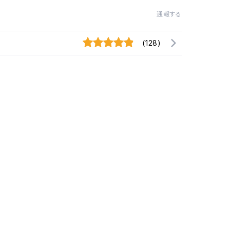
通報する
こ
A
楓
【
(128)
新
く
m
【
筆
A
A
m
【
J
ほ
ま
と
谷
A
ま
り
m
じ
林
藤
A
A
M
「
A
PO
堀
蒼
は
吉
じ
展
古