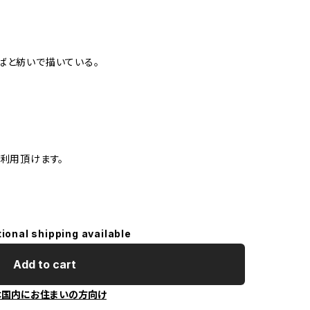
k
猫
北
ばと紡いで描いている。
橋
く
か
g
利用頂けます。
A
C
。
栗
井
tional shipping available
Add to cart
【
本国内にお住まいの方向け
5
奥
【