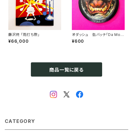
藤沢柊 「雨打ち際」
オダッシュ 缶バッチ「Da Moo
n」
¥66,000
¥600
商品一覧に戻る
CATEGORY