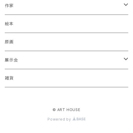
作家
蒼川わか
絵本
あきやまりか
原画
ashika
展示会
足立真人
Mori / Kosamu.An 「トトニョロ 初展」
雑貨
有村はじめ
PORT vol.1
© ART HOUSE
いざわ直子
じぇに 個展 「厳冬から新緑まで」
Powered by
石川武志
酒巻恵 「スーパーゆっくりマン」絵本原画展