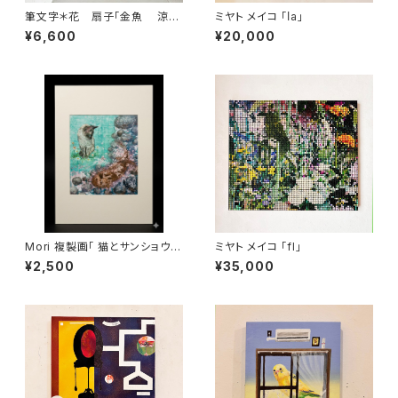
筆文字＊花 扇子「金魚 涼
ミヤト メイコ 「ⅼa」
風・夕涼み‣夏祭・夏空」
¥6,600
¥20,000
Mori 複製画「 猫とサンショウ
ミヤト メイコ 「fl」
オ」
¥2,500
¥35,000