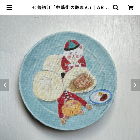
七條初江 「中華街の豚まん」 | ART
HOUSE