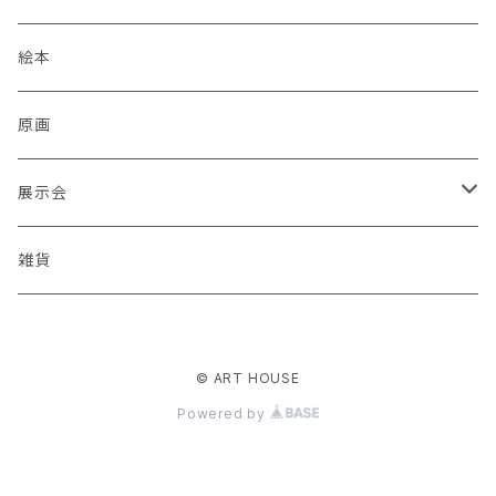
蒼川わか
絵本
あきやまりか
原画
ashika
展示会
足立真人
Mori / Kosamu.An 「トトニョロ 初展」
雑貨
有村はじめ
PORT vol.1
© ART HOUSE
いざわ直子
じぇに 個展 「厳冬から新緑まで」
Powered by
石川武志
酒巻恵 「スーパーゆっくりマン」絵本原画展